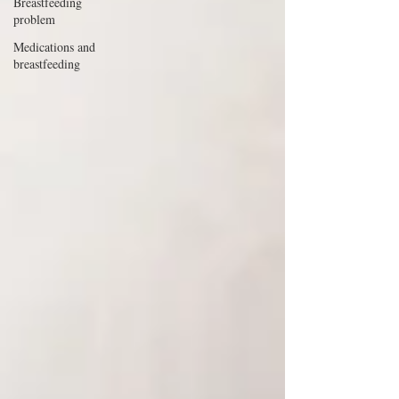
Breastfeeding
problem
Medications and
breastfeeding