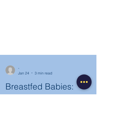
-
Jan 24
3 min read
Breastfed Babies:
Choosing Infant Formula
for Supplementation
Breastfed Babies: Choosing Infant Formula