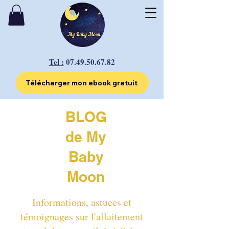
Tel :
07.49.50.67.82
Télécharger mon ebook gratuit
BLOG
de My
Baby
Moon
Informations, astuces et
témoignages sur l'allaitement