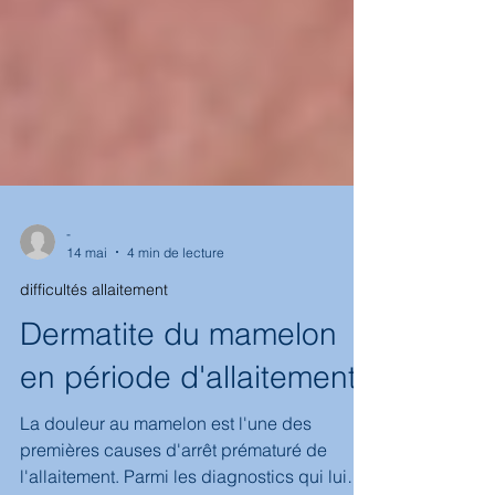
-
14 mai
4 min de lecture
difficultés allaitement
Dermatite du mamelon
en période d'allaitement
La douleur au mamelon est l'une des
premières causes d'arrêt prématuré de