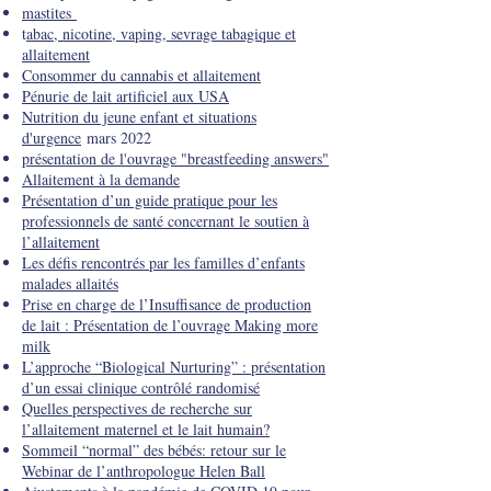
mastites
t
abac, nicotine, vaping, sevrage tabagique et
allaitement
Consommer du cannabis et allaitement
Pénurie de lait artificiel aux USA
Nutrition du jeune enfant et situations
d'urgence
mars 2022
présentation de l'ouvrage "breastfeeding answers"
Allaitement à la demande
Présentation d’un guide pratique pour les
professionnels de santé concernant le soutien à
l’allaitement
Les défis rencontrés par les familles d’enfants
malades allaités
Prise en charge de l’Insuffisance de production
de lait : Présentation de l’ouvrage Making more
milk
L’approche “Biological Nurturing” : présentation
d’un essai clinique contrôlé randomisé
Quelles perspectives de recherche sur
l’allaitement maternel et le lait humain?
Sommeil “normal” des bébés: retour sur le
Webinar de l’anthropologue Helen Ball