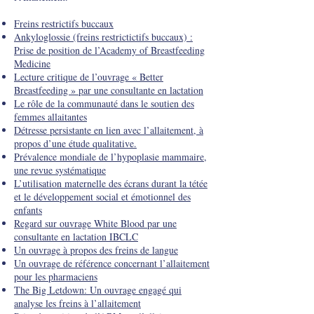
Freins restrictifs buccaux
Ankyloglossie (freins restrictictifs buccaux) :
Prise de position de l’Academy of Breastfeeding
Medicine
Lecture critique de l’ouvrage « Better
Breastfeeding » par une consultante en lactation
Le rôle de la communauté dans le soutien des
femmes allaitantes
Détresse persistante en lien avec l’allaitement, à
propos d’une étude qualitative.
Prévalence mondiale de l’hypoplasie mammaire,
une revue systématique
L’utilisation maternelle des écrans durant la tétée
et le développement social et émotionnel des
enfants
Regard sur ouvrage White Blood par une
consultante en lactation IBCLC
Un ouvrage à propos des freins de langue
Un ouvrage de référence concernant l’allaitement
pour les pharmaciens
The Big Letdown: Un ouvrage engagé qui
analyse les freins à l’allaitement