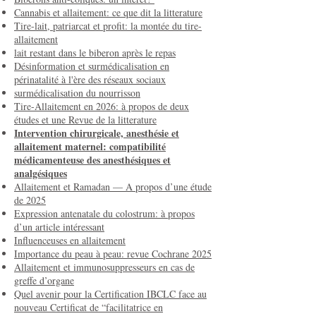
Cannabis et allaitement: ce que dit la litterature
Tire-lait, patriarcat et profit: la montée du tire-
allaitement
lait restant dans le biberon après le repas
Désinformation et surmédicalisation en
périnatalité à l'ère des réseaux sociaux
surmédicalisation du nourrisson
Tire-Allaitement en 2026: à propos de deux
études et une Revue de la litterature
Intervention chirurgicale, anesthésie et
allaitement maternel: compatibilité
médicamenteuse des anesthésiques et
analgésiques
Allaitement et Ramadan — A propos d’une étude
de 2025
Expression antenatale du colostrum: à propos
d’un article intéressant
Influenceuses en allaitement
Importance du peau à peau: revue Cochrane 2025
Allaitement et immunosuppresseurs en cas de
greffe d’organe
Quel avenir pour la Certification IBCLC face au
nouveau Certificat de “facilitatrice en