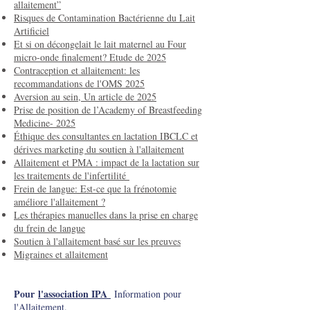
allaitement”
Risques de Contamination Bactérienne du Lait
Artificiel
Et si on décongelait le lait maternel au Four
micro-onde finalement? Etude de 2025
Contraception et allaitement: les
recommandations de l'OMS 2025
Aversion au sein, Un article de 2025
Prise de position de l’Academy of Breastfeeding
Medicine- 2025
Éthique des consultantes en lactation IBCLC et
dérives marketing du soutien à l'allaitement
Allaitement et PMA : impact de la lactation sur
les traitements de l'infertilité
Frein de langue: Est-ce que la frénotomie
améliore l'allaitement ?
Les thérapies manuelles dans la prise en charge
du frein de langue
Soutien à l'allaitement basé sur les preuves
Migraines et allaitement
Pour
l'association IPA
Information pour
l'Allaitement.