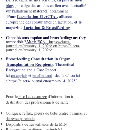
blog
, je rédige des articles en lien avec l'actualité
sur l'allaitement maternel, notamment
Pour
l'association ELACTA
,
alliance
et le
européenne des consultantes en lactation,
magazine
Lactation & Breastfeeding
Cannabis consumption and breastfeeding: are they
compatible
?
March 2026
https://elacta-
journal.eu/armoiry_1_2026/ ou https://elacta-
journal.eu/armoiry_1_2026/
Breastfeeding Consultation in Organ
Transplantation Recipients
: Theoretical
Background and a Case Report
ici
en anglais
et
en allemand
dec 2025 ou ici
:
https://elacta-journal.eu/armoiry_4_2025/
site Lactasource
Pour le
d'information à
destination des professionnels de santé
Coliques, reflux, pleurs de bébé :entre business et
détresse parentale
Dispositifs de surveillance de la MIN
Biberons anti-coliques: un intérêt?