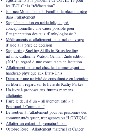
Ajustements à la pandémie de COVID 19 pour
les IBCLC : la “télélactation”
Journée Mondiale de la Famille: la place du père
dans l’allaitement
Supplémentation en acide folique pré-
conceptionnelle : une cause possible pour
l’augmentation des taux d’ankyloglossie ?
Médicaments et allaitement maternel : ouvrage
d’aide à la prise de décision
Supporting Sucking Skills in Breastfeeding
infants, Catherine Watson Genna , 2nde edition
(2013) : regard d’une consultante en lactation
Allaitement maternel chez les femmes ayant un
handicap physique aux États-Unis
Démarrer une activité de consultant.e en lactation
en libéral : regard sur le livre de Kathy Parkes
Un livre à proposer aux futures mamans
allaitantes
Faire le deuil d’un « allaitement raté » ?
Pourquoi ? Comment ?
Le soutien à l’allaitement pour les personnes des
communautés queer, transgenres ou “LGBTQI+”
Allaiter un enfant né prématurément
Octobre Rose : Allaitement maternel et Cancer