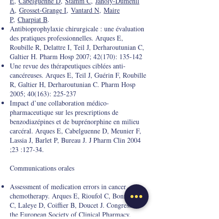
E
,
Cabelguenne D
,
Stamm C
,
Janoly-Dumenil
A
,
Grosset-Grange I
,
Vantard N
,
Maire
P
,
Charpiat B
.
Antibioprophylaxie chirurgicale : une évaluation
des pratiques professionnelles. Arques E,
Roubille R, Delattre I, Teil J, Derharoutunian C,
Galtier H. Pharm Hosp 2007; 42(170): 135-142
Une revue des thérapeutiques ciblées anti-
cancéreuses. Arques E, Teil J, Guérin F, Roubille
R, Galtier H, Derharoutunian C. Pharm Hosp
2005; 40(163): 225-237
Impact d’une collaboration médico-
pharmaceutique sur les prescriptions de
benzodiazépines et de buprénorphine en milieu
carcéral. Arques E, Cabelguenne D, Meunier F,
Lassia J, Barlet P, Bureau J. J Pharm Clin 2004
;23 :127-34.
Communications orales
Assessment of medication errors in cancer
chemotherapy. Arques E, Rioufol C, Bonnevay
C, Laleye D, Coiffier B, Doucet J. Congress of
the European Society of Clinical Pharmacy,