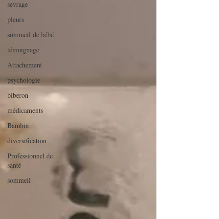
sevrage
pleurs
sommeil de bébé
témoignage
Attachement
psychologie
biberon
médicaments
Bambin
diversification
Professionnel de
santé
sommeil