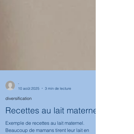
-
10 août 2025
3 min de lecture
diversification
Recettes au lait maternel
Exemple de recettes au lait maternel.