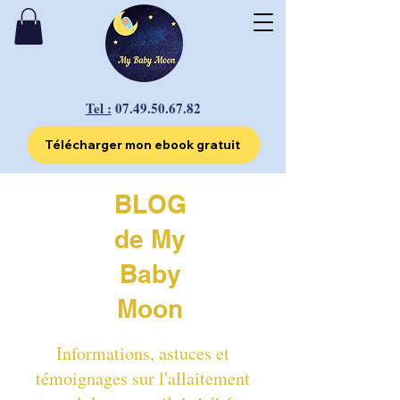
Tel :
07.49.50.67.82
Télécharger mon ebook gratuit
BLOG
de My
Baby
Moon
Informations, astuces et
témoignages sur l'allaitement