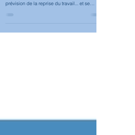
Beaucoup de mamans tirent leur lait en
prévision de la reprise du travail... et se
retrouvent avec un surplus de stock de lait
maternel...Alors oui on peut le mettre dans le
bain, mais étant donné qu'il se conserve
assez longtemps (12 mois selon les
recommandations de la COFAM) on peut
aussi l'utiliser lors de la diversification
alimentaire de bébé. C'est aussi une façon
de passer le lait maternel lipasé