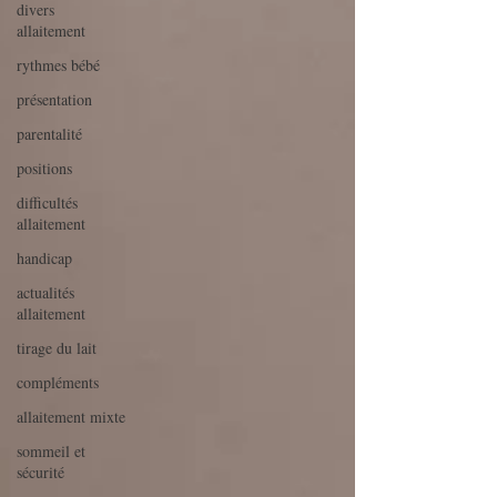
divers
allaitement
rythmes bébé
présentation
parentalité
positions
difficultés
allaitement
handicap
actualités
allaitement
tirage du lait
compléments
allaitement mixte
sommeil et
sécurité