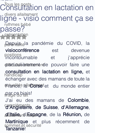
Tous les posts
Consultation en lactation en
divers allaitement
ligne - visio comment ça se
rythmes bébé
passe?
présentation
Noté NaN étoiles sur 5.
Depuis la pandémie du COVID, la 
parentalité
visioconférence
 est devenue 
positions
incontournable et j'apprécie 
particulièrement de pouvoir faire une 
difficultés allaitement
consultation en lactation en ligne,
 et 
handicap
échanger avec des mamans de toute la 
actualités allaitement
France, la
 Corse
 et  du monde entier 
par ce biais!
tirage du lait
J'ai eu des mamans de 
Colombie
, 
compléments
d'Angleterre
, 
de Suisse
, 
d'Allemagne
, 
d'Italie, 
d'
Espagne
, de la 
Réunion,
 de 
allaitement mixte
Martinique
 et plus récemment de 
sommeil et sécurité
Tanzanie
! 