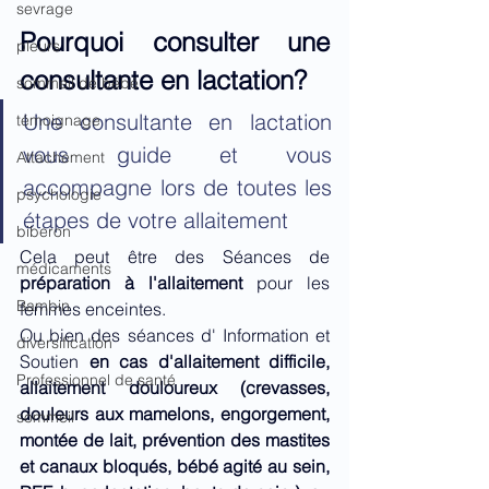
sevrage
Pourquoi consulter une 
pleurs
consultante en lactation? 
sommeil de bébé
​Une consultante en lactation 
témoignage
vous guide et vous 
Attachement
accompagne lors de toutes les 
psychologie
étapes de votre allaitement
biberon
Cela peut être des Séances de 
médicaments
préparation à l'allaitement
 pour les 
Bambin
femmes enceintes.
Ou bien des séances d' Information et 
diversification
Soutien 
en cas d'allaitement difficile, 
Professionnel de santé
allaitement douloureux (
crevasses, 
douleurs aux mamelons, engorgement, 
sommeil
montée de lait, prévention des mastites 
et canaux bloqués, bébé agité au sein, 