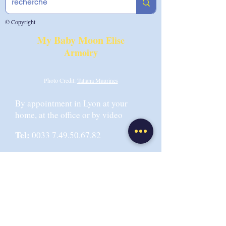
© Copyright
My Baby Moon
Elise
Armoiry
Photo Credit:
Tatiana Maurines
By appointment in Lyon at your
home, at the office or by video
Tel:
0033 7.49.50.67.82
Email:
info@mybabymoonibclc.com
Office address:
6 rue de la
Martinique 69009 LYON,
Or Centre EMANEA 69004 Lyon