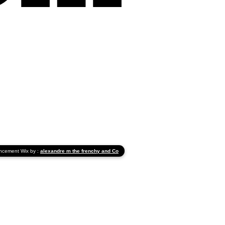
ncement Wix
by :
alexandre m the frenchy and Co