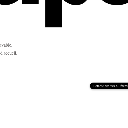
uvable.
d'accueil.
Refonte site Wix
&
Référe