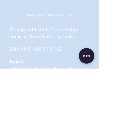
Photo Credit:
Tatiana Maurines
By appointment in Lyon at your
home, at the office or by video
Tel:
0033 7.49.50.67.82
Email:
info@mybabymoonibclc.com
Office address:
6 rue de la
Martinique 69009 LYON,
Or Centre EMANEA 69004 Lyon
Terms and Conditions
Privacy Policy