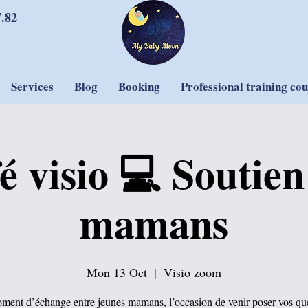
7.82
Services
Blog
Booking
Professional training co
é visio 💻 Soutien
mamans
Mon 13 Oct
  |  
Visio zoom
ent d’échange entre jeunes mamans, l’occasion de venir poser vos qu