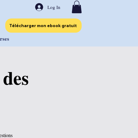
Log In
Télécharger mon ebook gratuit
urses
 des
estions