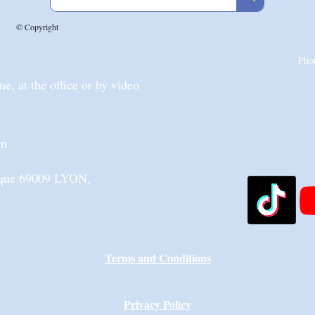
© Copyright
Pho
, at the office or by video
om
nique 69009 LYON,
Terms and Conditions
Privacy Policy