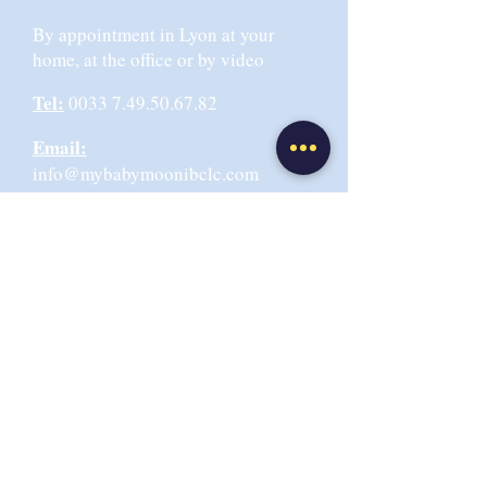
By appointment in Lyon at your
home, at the office or by video
Tel:
0033 7.49.50.67.82
Email:
info@mybabymoonibclc.com
Office address:
6 rue de la
Martinique 69009 LYON,
Or Centre EMANEA 69004 Lyon
Terms and Conditions
Privacy Policy
GDPR Compliance: Use of health data hosting