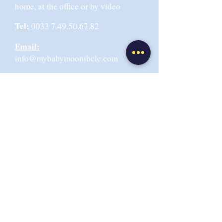
home, at the office or by video
Tel:
0033 7.49.50.67.82
Email:
info@mybabymoonibclc.com
Office address:
6 rue de la
Martinique 69009 LYON,
Or Centre EMANEA 69004 Lyon
Terms and Conditions
Privacy Policy
GDPR Compliance: Use of health data hosting
software - storage in France