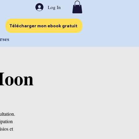
Log In
Télécharger mon ebook gratuit
urses
Moon
ltation.
ipation
sios et