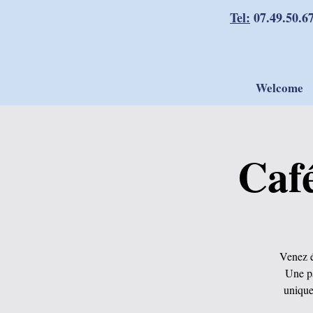
Tel:
07.49.50.6
Welcome
Caf
Venez é
Une pa
unique