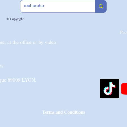
© Copyright
Pho
, at the office or by video
om
nique 69009 LYON,
Terms and Conditions