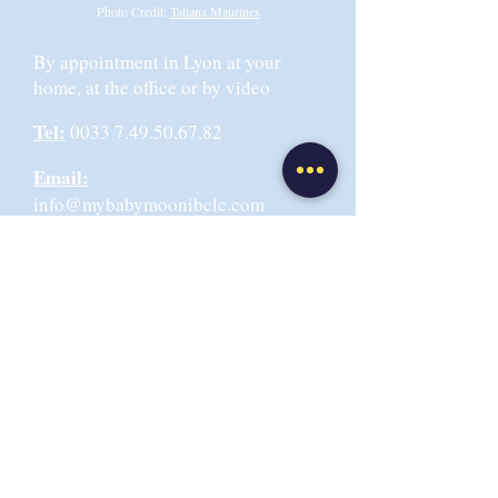
Photo Credit:
Tatiana Maurines
By appointment in Lyon at your
home, at the office or by video
Tel:
0033 7.49.50.67.82
Email:
info@mybabymoonibclc.com
Office address:
6 rue de la
Martinique 69009 LYON,
Or Centre EMANEA 69004 Lyon
Terms and Conditions
Privacy Policy