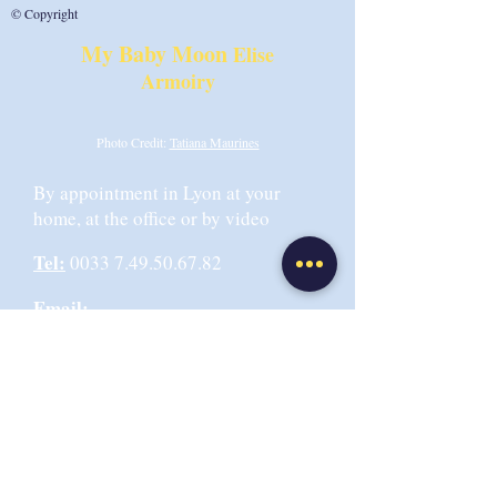
© Copyright
My Baby Moon
Elise
Armoiry
Photo Credit:
Tatiana Maurines
By appointment in Lyon at your
home, at the office or by video
Tel:
0033 7.49.50.67.82
Email:
info@mybabymoonibclc.com
Office address:
6 rue de la
Martinique 69009 LYON,
Or Centre EMANEA 69004 Lyon