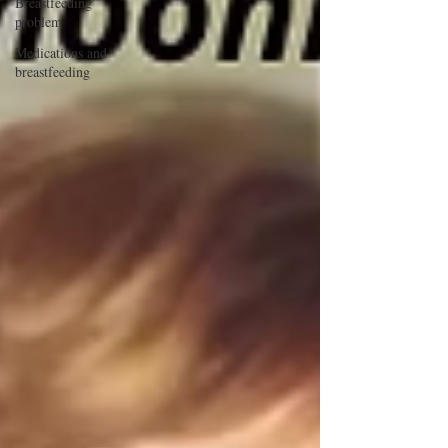
Breastfeeding
problem
Medications and
breastfeeding