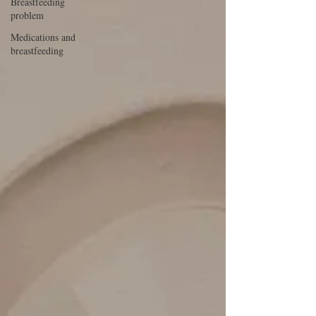
Breastfeeding
problem
Medications and
breastfeeding