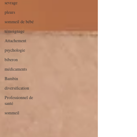
sevrage
pleurs
sommeil de bébé
témoignage
Attachement
psychologie
biberon
médicaments
Bambin
diversification
Professionnel de
santé
sommeil