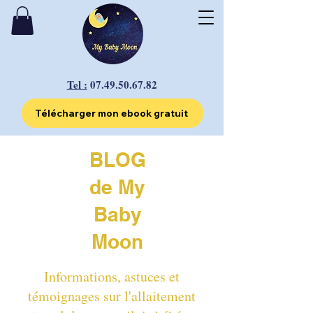
Tel :
07.49.50.67.82
Télécharger mon ebook gratuit
BLOG
de My
Baby
Moon
Informations, astuces et
témoignages sur l'allaitement