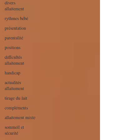
divers
allaitement
rythmes bébé
présentation
parentalité
positions
difficultés
allaitement
handicap
actualités
allaitement
tirage du lait
compléments
allaitement mixte
sommeil et
sécurité