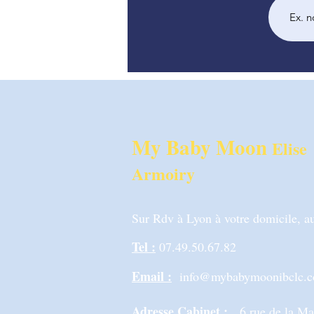
My Baby Moon
Elise
Armoiry
Sur Rdv à Lyon à votre domicile, au
Tel :
07.49.50.67.82
Email :
info@mybabymoonibclc.
Adresse Cabinet :
6 rue de la M