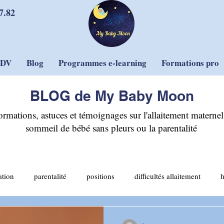
7.82
RDV
Blog
Programmes e-learning
Formations pro
BLOG de My Baby Moon
ormations, astuces et témoignages sur l'allaitement maternel,
sommeil de bébé sans pleurs ou la parentalité
ation
parentalité
positions
difficultés allaitement
allaitement mixte
sommeil et sécurité
sevrage
pleurs
-