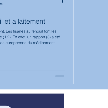
re
tion
l et allaitement
nt. Les tisanes au fenouil font les
port (3) a été
gence européenne du médicament
 de suisse, et fait l’objet de plusieurs
se mettant en garde sur l’usage des
itantes. Les tisanes au
lisées par les mères allaitantes avec