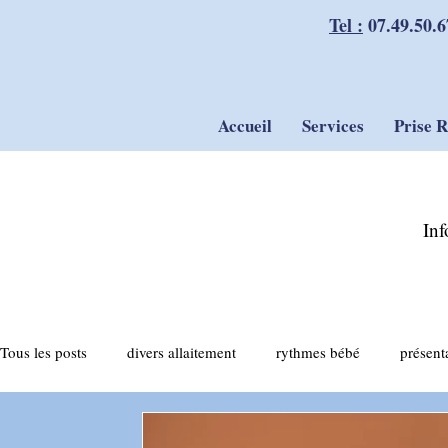
Tel :
07.49.50.6
Accueil
Services
Prise 
Inf
Tous les posts
divers allaitement
rythmes bébé
présent
actualités allaitement
tirage du lait
compléments