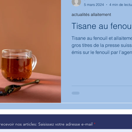
5 mars 2024
4 min de lectu
actualités allaitement
hologie
biberon
médicaments
Bambin
diversifica
Tisane au fenoui
Tisane au fenouil et allaiteme
gros titres de la presse suisse (1,2). En effet, un rap
émis sur le fenouil par l’a
(EMA), repris par les hôpitaux
articles dans la presse suis
tisanes au fenouil chez les mères alla
fenouil sont fréquemment uti
pour objectif de stim
recevoir nos articles: Saisissez votre adresse e-mail