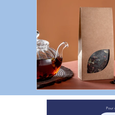
sommeil de bébé
témoignage
Attachement
psyc
Professionnel de santé
sommeil
Pour 