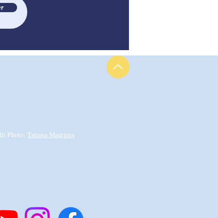
r
dit Photo:
Tatiana Maurines