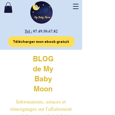
Tel :
07.49.50.67.82
Télécharger mon ebook gratuit
BLOG
de My
Baby
Moon
Informations, astuces et
témoignages sur l'allaitement