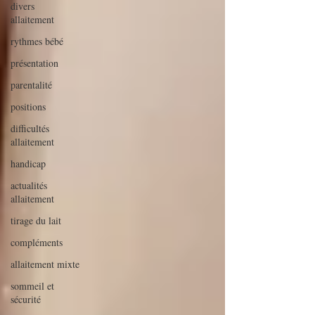
divers
allaitement
rythmes bébé
présentation
parentalité
positions
difficultés
allaitement
handicap
actualités
allaitement
tirage du lait
compléments
allaitement mixte
sommeil et
sécurité