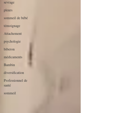
sevrage
pleurs
sommeil de bébé
témoignage
Attachement
psychologie
biberon
médicaments
Bambin
diversification
Professionnel de
santé
sommeil