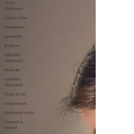
divers
allaitement
rythmes bébé
présentation
parentalité
positions
difficultés
allaitement
handicap
actualités
allaitement
tirage du lait
compléments
allaitement mixte
sommeil et
sécurité