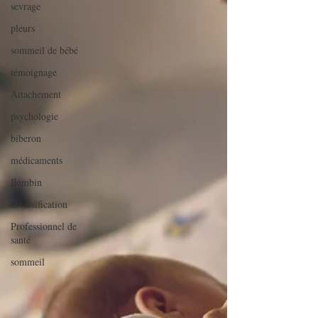
sevrage
pleurs
sommeil de bébé
témoignage
Attachement
psychologie
biberon
médicaments
Bambin
diversification
Professionnel de
santé
sommeil