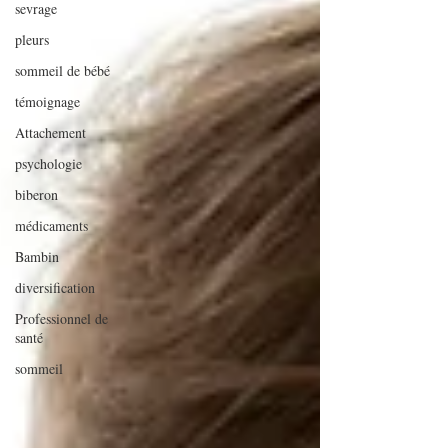
sevrage
pleurs
sommeil de bébé
témoignage
Attachement
psychologie
biberon
médicaments
Bambin
diversification
Professionnel de
santé
sommeil