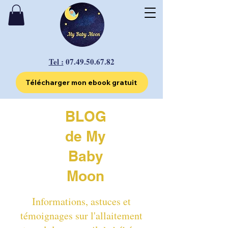
Tel :
07.49.50.67.82
Télécharger mon ebook gratuit
BLOG
de My
Baby
Moon
Informations, astuces et
témoignages sur l'allaitement