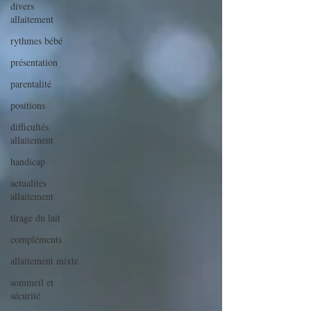
divers
allaitement
rythmes bébé
présentation
parentalité
positions
difficultés
allaitement
handicap
actualités
allaitement
tirage du lait
compléments
allaitement mixte
sommeil et
sécurité