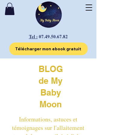
Tel :
07.49.50.67.82
Télécharger mon ebook gratuit
BLOG
de My
Baby
Moon
Informations, astuces et
témoignages sur l'allaitement