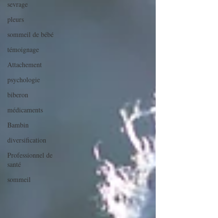
sevrage
pleurs
sommeil de bébé
témoignage
Attachement
psychologie
biberon
médicaments
Bambin
diversification
Professionnel de
santé
sommeil