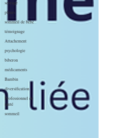
sevrage
pleurs
sommeil de bébé
témoignage
Attachement
psychologie
biberon
médicaments
Bambin
diversification
Professionnel de
santé
sommeil