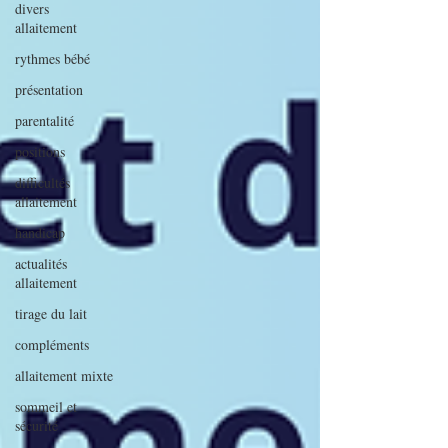
divers
allaitement
rythmes bébé
présentation
parentalité
positions
difficultés
allaitement
handicap
actualités
allaitement
tirage du lait
compléments
allaitement mixte
sommeil et
sécurité