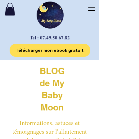
Tel :
07.49.50.67.82
Télécharger mon ebook gratuit
BLOG
de My
Baby
Moon
Informations, astuces et
témoignages sur l'allaitement