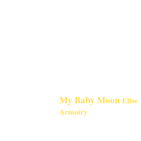
My Baby Moon
Elise
Armoiry
Sur Rdv à Lyon à votre domicile, au