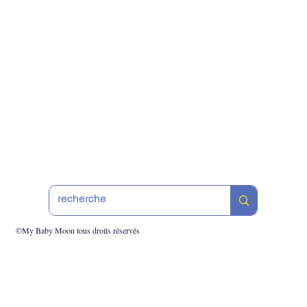
©My Baby Moon tous droits réservés
Cré
 cabinet ou en visio