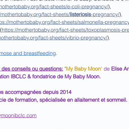
/mothertobaby.org/fact-sheets/e-coli-pregnancy/
),
//mothertobaby.org/fact-sheets/
listeriosis
-pregnancy/
),
tps://mothertobaby.org/fact-sheets/salmonella-pregnancy
(
https://mothertobaby.org/fact-sheets/toxoplasmosis-p
mothertobaby.org/fact-sheets/vibrio-pregnancy/
).
mose and breastfeeding
. 
 des conseils ou questions:
 "
My Baby Moon
"
 de 
Elise Ar
tation IBCLC & fondatrice de My Baby Moon.
lles accompagnées depuis 2014
e de formation, spécialisée en allaitement et sommeil.
ymoonibclc.com