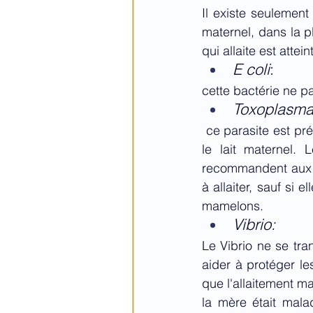
Il existe seulement
maternel, dans la pl
qui allaite est attei
E coli
: 
cette bactérie ne p
Toxoplasma 
ce parasite est pr
le lait maternel.
recommandent aux f
à allaiter, sauf si
mamelons.
Vibrio:
Le Vibrio ne se tra
aider à protéger l
que l'allaitement ma
la mère était mala