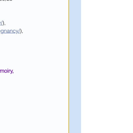
/
),
regnancy/
),
moiry, 