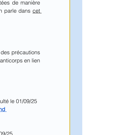
tées de manière 
en parle dans 
cet 
 des précautions 
nticorps en lien 
ulté le 01/09/25 
nd 
/09/25