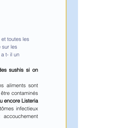
 et toutes les 
 sur les 
 t- il un 
es sushis si on 
s aliments sont 
être contaminés 
u encore Listeria 
ômes infectieux 
: accouchement 