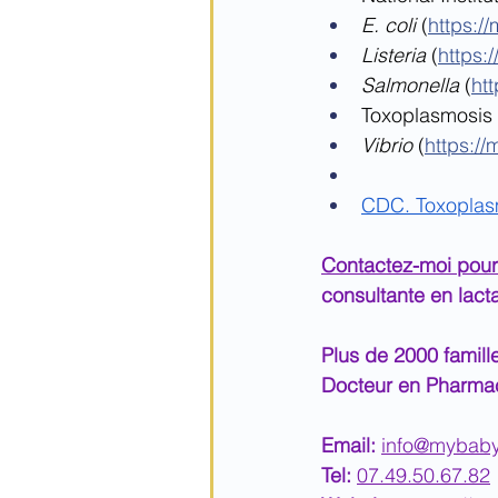
E. coli
 (
https:/
Listeria
 (
https:
Salmonella
 (
ht
Toxoplasmosis 
Vibrio
 (
https://
CDC. Toxoplas
Contactez-moi pour
consultante en lac
Plus de 2000 fami
Docteur en Pharmaci
Email: 
info@mybab
Tel: 
07.49.50.67.82