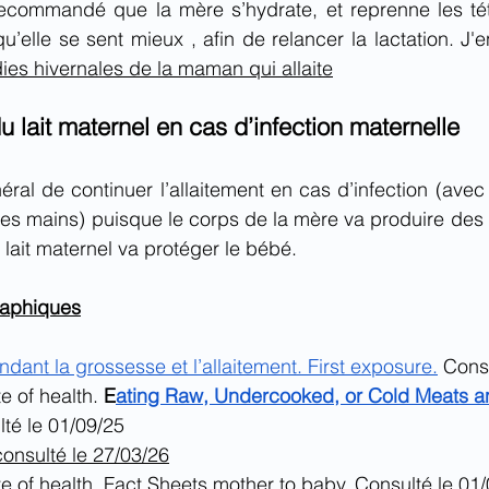
t recommandé que la mère s’hydrate, et reprenne les té
u’elle se sent mieux , afin de relancer la lactation. J'
dies hivernales de la maman qui allaite
 lait maternel en cas d’infection maternelle
al de continuer l’allaitement en cas d’infection (avec
es mains) puisque le corps de la mère va produire des a
e lait maternel va protéger le bébé. 
raphiques
endant la grossesse et l’allaitement. First exposure.
 Cons
te of health. 
E
ating Raw, Undercooked, or Cold Meats a
té le 01/09/25 
consulté le 27/03/26
ute of health. Fact Sheets mother to baby. Consulté le 01