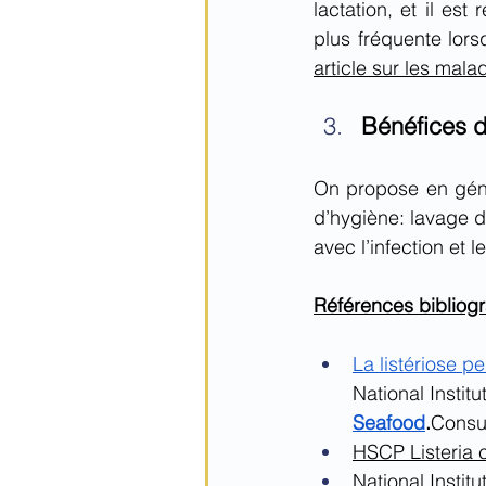
lactation, et il es
plus fréquente lorsq
article
 sur les mala
Bénéfices du
On propose en génér
d’hygiène: lavage d
avec l’infection et l
Références bibliog
La listériose p
National Institu
Seafood
.
Consul
HSCP Listeria
 
National Instit