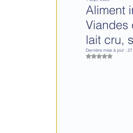
handicap
actualités allaiteme
Aliment i
Viandes 
sevrage
pleurs
sommeil
lait cru, 
Bambin
diversification
Dernière mise à jour :
27
Noté NaN étoiles 