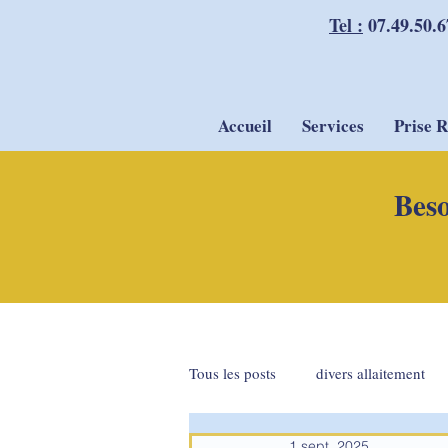
Tel :
07.49.50.6
Accueil
Services
Prise 
Beso
Tous les posts
divers allaitement
1 sept. 2025