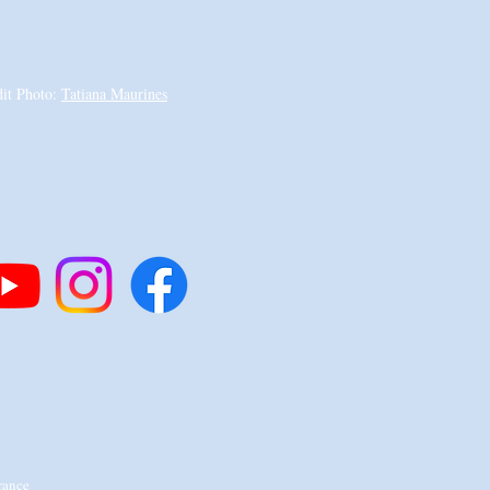
dit Photo:
Tatiana Maurines
rance