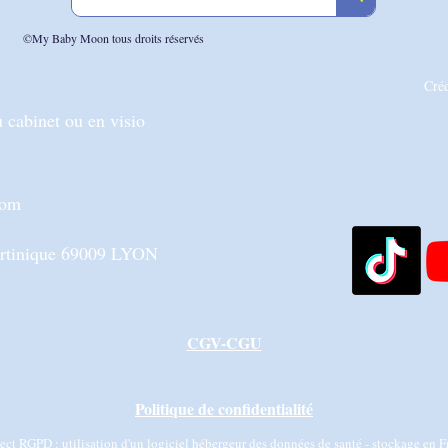
©My Baby Moon tous droits réservés
Cré
 cabinet ou en visio
com
artinique 69009 LYON
CGV-CGU
Politique de confidentialité
ct RGPD : utilisation d'un logiciel hébergeur des données de santé - stockage en F