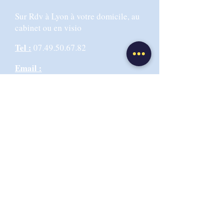
Sur Rdv à Lyon à votre domicile, au
cabinet ou en visio
Tel :
07.49.50.67.82
Email :
info@mybabymoonibclc.com
Adresse Cabinet :
6 rue de la
Martinique 69009 LYON
CGV-CGU
Politique de confidentialité
Respect RGPD : utilisation d'un logiciel hébergeur
des données de santé - stockage en France