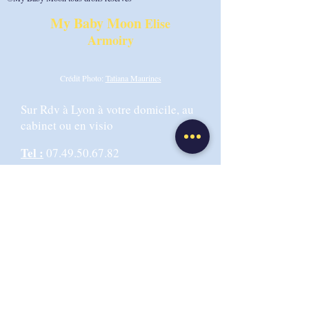
My Baby Moon
Elise
Armoiry
Crédit Photo:
Tatiana Maurines
Sur Rdv à Lyon à votre domicile, au
cabinet ou en visio
Tel :
07.49.50.67.82
Email :
info@mybabymoonibclc.com
Adresse Cabinet :
6 rue de la
Martinique 69009 LYON
CGV-CGU