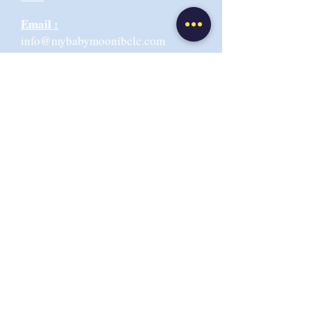
Email :
info@mybabymoonibclc.com
Adresse Cabinet :
6 rue de la
Martinique 69009 LYON
CGV-CGU
Politique de confidentialité
Respect RGPD : utilisation d'un logiciel hébergeur
des données de santé - stockage en France
Copyright© My Baby Moon-
Elise Armoiry
2019-2026
- Tous
droits réservés - All rights reserved