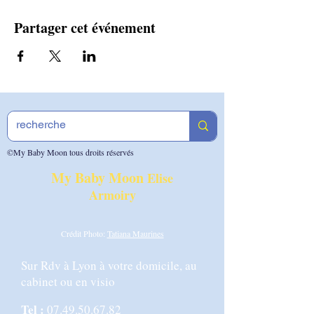
Partager cet événement
©My Baby Moon tous droits réservés
My Baby Moon
Elise
Armoiry
Crédit Photo:
Tatiana Maurines
Sur Rdv à Lyon à votre domicile, au
cabinet ou en visio
Tel :
07.49.50.67.82