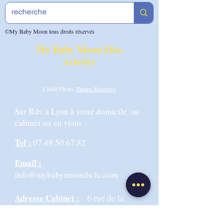
©My Baby Moon tous droits réservés
My Baby Moon
Elise
Armoiry
Crédit Photo:
Tatiana Maurines
Sur Rdv à Lyon à votre domicile, au
cabinet ou en visio
Tel :
07.49.50.67.82
Email :
info@mybabymoonibclc.com
Adresse Cabinet :
6 rue de la
Martinique 69009 LYON