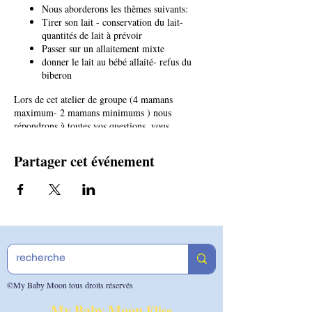
Nous aborderons les thèmes suivants:
Tirer son lait - conservation du lait-
quantités de lait à prévoir
Passer sur un allaitement mixte
donner le lait au bébé allaité- refus du
biberon
Lors de cet atelier de groupe (4 mamans
maximum- 2 mamans minimums ) nous
répondrons à toutes vos questions, vous
repartirez avec l'ebook "Accueil du bébé allaité "
pour la personne qui gardera bébé.
Partager cet événement
Animé par Elise Armoiry, consultante en
lactation IBCLC
Tarif 40 € à régler après la réservation
lorsqu'il y aura suffisamment d'inscrites- En
cas d'inscriptions insuffisantes l'atelier sera
annulé
©My Baby Moon tous droits réservés
My Baby Moon
Elise