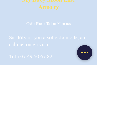
Armoiry
Crédit Photo:
Tatiana Maurines
Sur Rdv à Lyon à votre domicile, au
cabinet ou en visio
Tel :
07.49.50.67.82
Email :
info@mybabymoonibclc.com
Adresse Cabinet :
6 rue de la
Martinique 69009 LYON
CGV-CGU
Politique de confidentialité