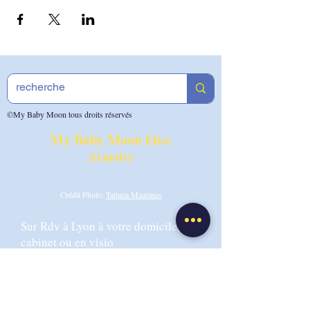
©My Baby Moon tous droits réservés
My Baby Moon
Elise
Armoiry
Crédit Photo:
Tatiana Maurines
Sur Rdv à Lyon à votre domicile, au
cabinet ou en visio
Tel :
07.49.50.67.82
Email :