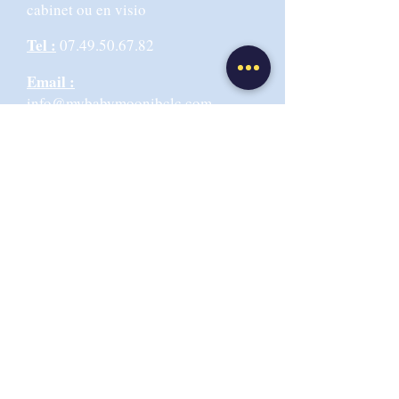
cabinet ou en visio
Tel :
07.49.50.67.82
Email :
info@mybabymoonibclc.com
Adresse Cabinet :
6 rue de la
Martinique 69009 LYON
CGV-CGU
Politique de confidentialité
Respect RGPD : utilisation d'un logiciel hébergeur
des données de santé - stockage en France
Copyright© My Baby Moon-