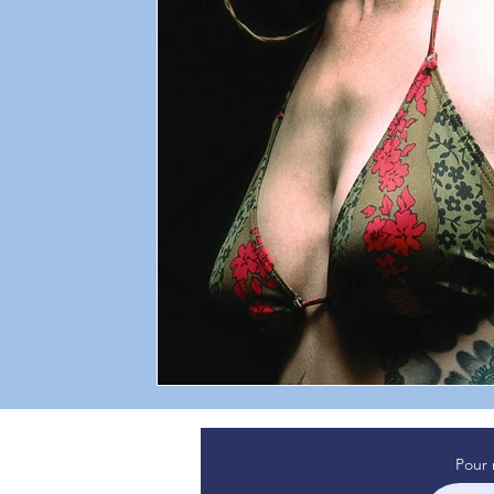
sommeil de bébé
témoignage
Attachement
psyc
Professionnel de santé
sommeil
Pour 