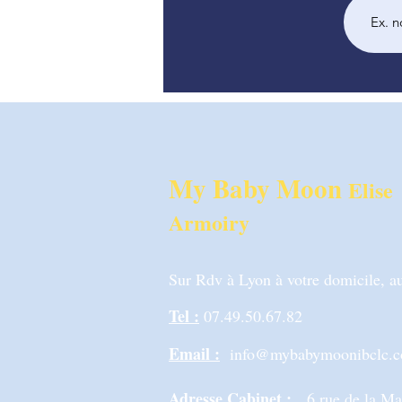
My Baby Moon
Elise
Armoiry
Sur Rdv à Lyon à votre domicile, au
Tel :
07.49.50.67.82
Email :
info@mybabymoonibclc.
Adresse Cabinet :
6 rue de la M