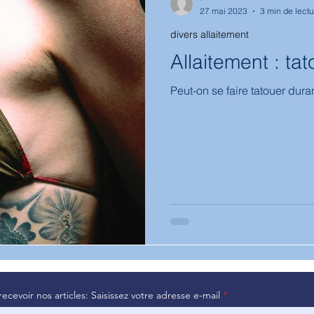
27 mai 2023
3 min de lectu
divers allaitement
hologie
biberon
médicaments
Bambin
diversifica
Allaitement : ta
Peut-on se faire tatouer duran
recevoir nos articles: Saisissez votre adresse e-mail