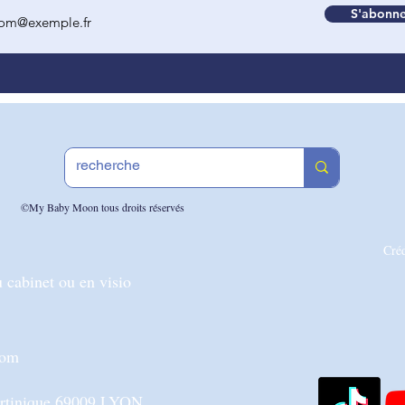
S'abonne
©My Baby Moon tous droits réservés
Cré
 cabinet ou en visio
com
artinique 69009 LYON