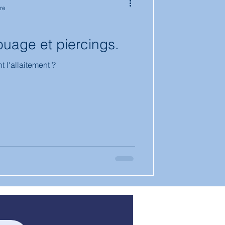
re
tion
touage et piercings.
t l'allaitement ?