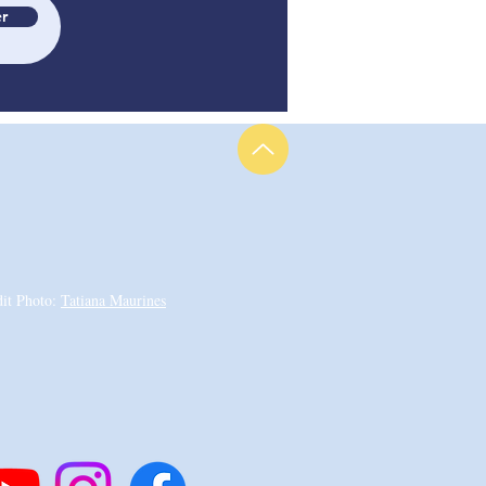
r
dit Photo:
Tatiana Maurines