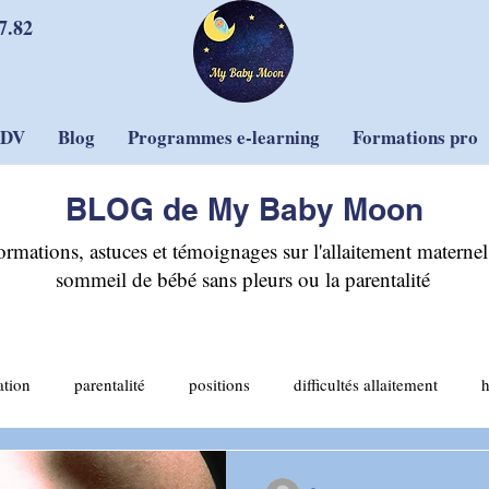
7.82
RDV
Blog
Programmes e-learning
Formations pro
BLOG de My Baby Moon
ormations, astuces et témoignages sur l'allaitement maternel,
sommeil de bébé sans pleurs ou la parentalité
ation
parentalité
positions
difficultés allaitement
allaitement mixte
sommeil et sécurité
sevrage
pleurs
-