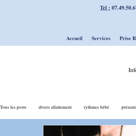
Tel :
07.49.50.6
Accueil
Services
Prise 
Inf
Tous les posts
divers allaitement
rythmes bébé
présent
actualités allaitement
tirage du lait
compléments