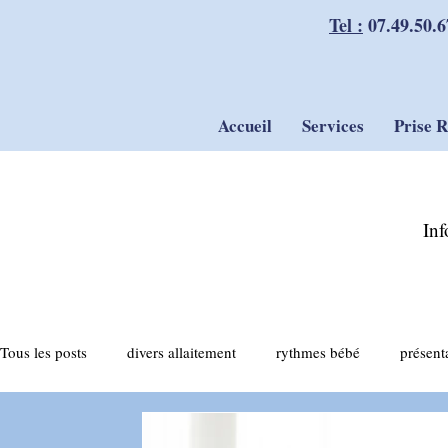
Tel :
07.49.50.6
Accueil
Services
Prise 
Inf
Tous les posts
divers allaitement
rythmes bébé
présent
actualités allaitement
tirage du lait
compléments