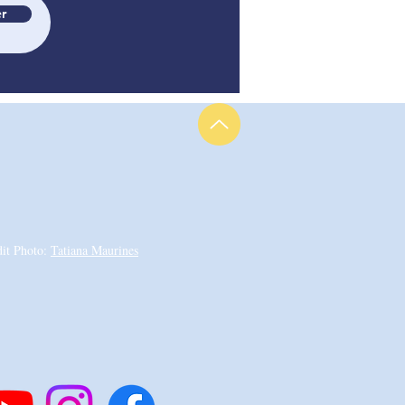
r
dit Photo:
Tatiana Maurines