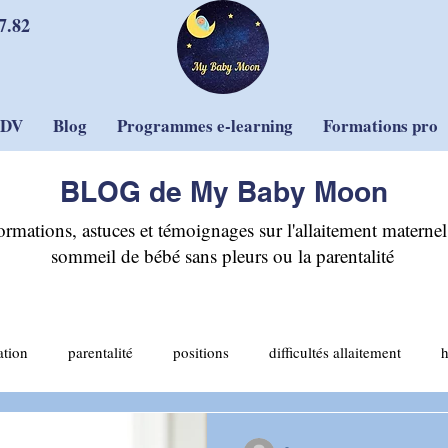
7.82
RDV
Blog
Programmes e-learning
Formations pro
BLOG de My Baby Moon
ormations, astuces et témoignages sur l'allaitement maternel,
sommeil de bébé sans pleurs ou la parentalité
ation
parentalité
positions
difficultés allaitement
allaitement mixte
sommeil et sécurité
sevrage
pleurs
-