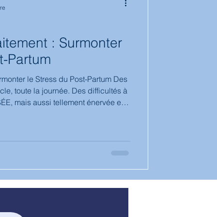
re
tion
laitement : Surmonter
st-Partum
rmonter le Stress du Post-Partum Des
e, toute la journée. Des difficultés à
SÉE, mais aussi tellement énervée et à
s envahissantes, qui reviennent en
e rayé, qui nous répète qu’on ne
s assez bien, qu’on est nulle...