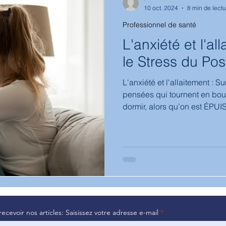
10 oct. 2024
8 min de lectu
Professionnel de santé
hologie
biberon
médicaments
Bambin
diversifica
L'anxiété et l'al
le Stress du Po
L'anxiété et l'allaitement : Su
pensées qui tournent en boucl
dormir, alors qu’on est ÉPUI
bout. Des ruminations et l’impression de se noyer dans une
spirale de pensées négative
permanence. Comme un disqu
sait pas faire, qu’on n’est pa
recevoir nos articles: Saisissez votre adresse e-mail