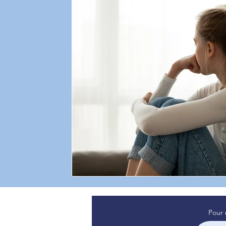
sommeil de bébé
témoignage
Attachement
psyc
Professionnel de santé
sommeil
Pour 