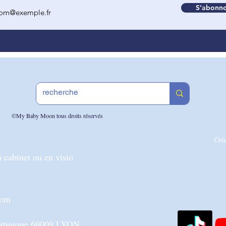
S'abonne
©My Baby Moon tous droits réservés
Cré
 cabinet ou en visio
com
artinique 69009 LYON