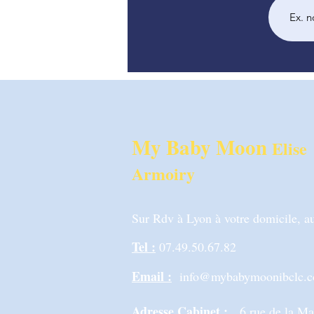
My Baby Moon
Elise
Armoiry
Sur Rdv à Lyon à votre domicile, au
Tel :
07.49.50.67.82
Email :
info@mybabymoonibclc.
Adresse Cabinet :
6 rue de la M