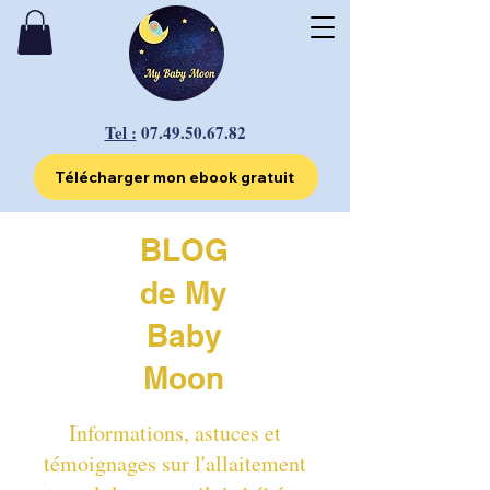
Tel :
07.49.50.67.82
Télécharger mon ebook gratuit
BLOG
de My
Baby
Moon
Informations, astuces et
témoignages sur l'allaitement