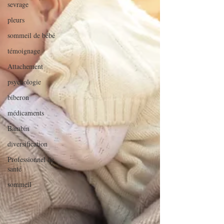
sevrage
pleurs
sommeil de bébé
témoignage
Attachement
psychologie
biberon
médicaments
Bambin
diversification
Professionnel de
santé
sommeil