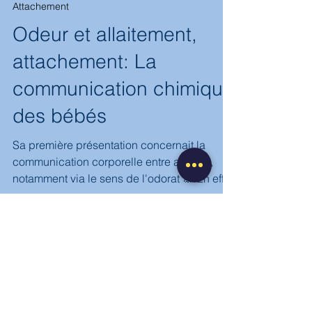
9 juil. 2023
4 min de lecture
Attachement
Odeur et allaitement,
attachement: La
communication chimique
des bébés
Sa première présentation concernait la
communication corporelle entre adultes,
notamment via le sens de l'odorat 👃 En effet
celui-ci est très développé ( même si on a
l'impression que non, mais en fait , nous
sommes aussi efficaces pour détecter des
odeurs que des chiens! ) Elle expliquait
comment de manière inconsciente nous
"sniffons" constamment les gens autour de