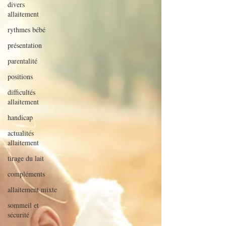
divers
allaitement
rythmes bébé
présentation
parentalité
positions
difficultés
allaitement
handicap
actualités
allaitement
tirage du lait
compléments
allaitement mixte
sommeil et
sécurité