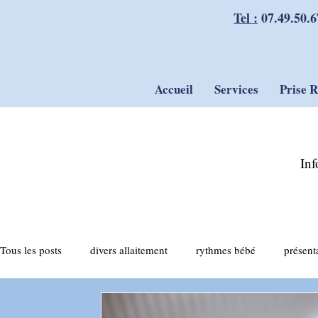
Tel :
07.49.50.6
Accueil
Services
Prise 
Inf
Tous les posts
divers allaitement
rythmes bébé
présent
actualités allaitement
tirage du lait
compléments