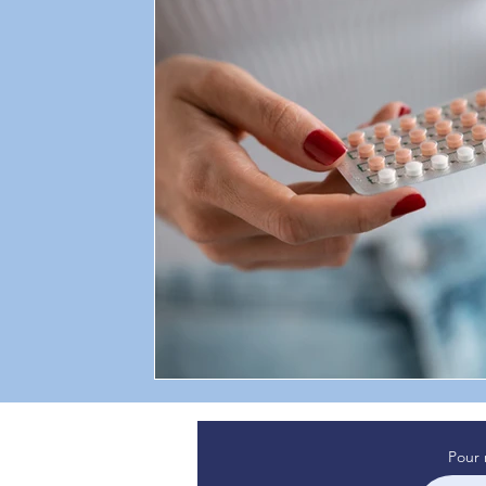
sommeil de bébé
témoignage
Attachement
psyc
Professionnel de santé
sommeil
Pour 