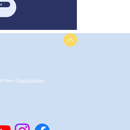
r
dit Photo:
Tatiana Maurines