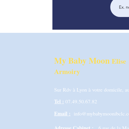
My Baby Moon
Elise
Armoiry
Sur Rdv à Lyon à votre domicile, au
Tel :
07.49.50.67.82
Email :
info@mybabymoonibclc.
Adresse Cabinet :
6 rue de la M