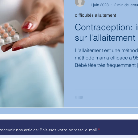
11 juin 2023
2 min de lectu
difficultés allaitement
hologie
biberon
médicaments
Bambin
diversifica
Contraception: i
sur l'allaitement
L'allaitement est une méthod
méthode mama efficace a 98%
Bébé tète très fréquemment j
2 tétées la nuit, pas plus de 4 
exclusivement
recevoir nos articles: Saisissez votre adresse e-mail