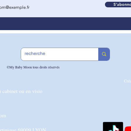
S'abonne
©My Baby Moon tous droits réservés
Cré
 cabinet ou en visio
com
artinique 69009 LYON