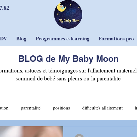
7.82
RDV
Blog
Programmes e-learning
Formations pro
BLOG de My Baby Moon
ormations, astuces et témoignages sur l'allaitement maternel,
sommeil de bébé sans pleurs ou la parentalité
ation
parentalité
positions
difficultés allaitement
allaitement mixte
sommeil et sécurité
sevrage
pleurs
-