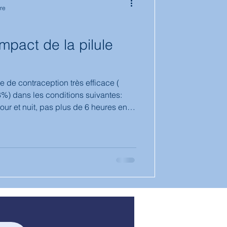
re
tion
mpact de la pilule
e de contraception très efficace (
) dans les conditions suivantes:
our et nuit, pas plus de 6 heures entre
heures le jour ; il est allaité