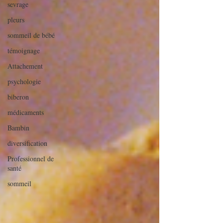
sevrage
pleurs
sommeil de bébé
témoignage
Attachement
psychologie
biberon
médicaments
Bambin
diversification
Professionnel de
santé
sommeil