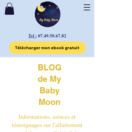
Tel :
07.49.50.67.82
Télécharger mon ebook gratuit
BLOG
de My
Baby
Moon
Informations, astuces et
témoignages sur l'allaitement