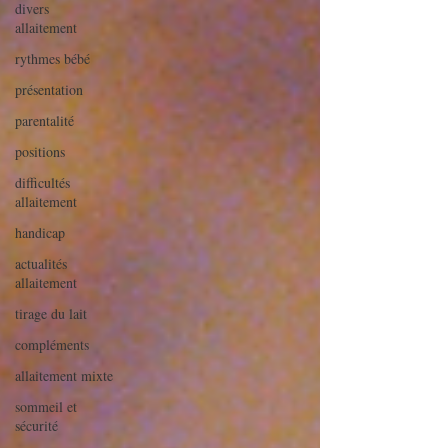
divers
allaitement
rythmes bébé
présentation
parentalité
positions
difficultés
allaitement
handicap
actualités
allaitement
tirage du lait
compléments
allaitement mixte
sommeil et
sécurité