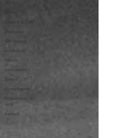
sevrage
pleurs
sommeil de bébé
témoignage
Attachement
psychologie
biberon
médicaments
Bambin
diversification
Professionnel de
santé
sommeil