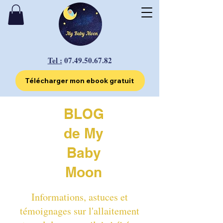
Tel :
07.49.50.67.82
Télécharger mon ebook gratuit
BLOG
de My
Baby
Moon
Informations, astuces et
témoignages sur l'allaitement