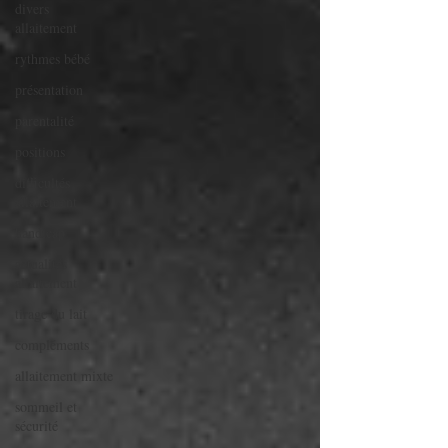
divers
allaitement
rythmes bébé
présentation
parentalité
positions
difficultés
allaitement
handicap
actualités
allaitement
tirage du lait
compléments
allaitement mixte
sommeil et
sécurité