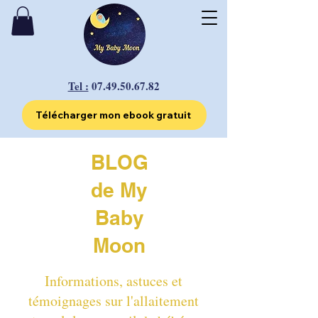
Tel :
07.49.50.67.82
Télécharger mon ebook gratuit
BLOG
de My
Baby
Moon
Informations, astuces et
témoignages sur l'allaitement