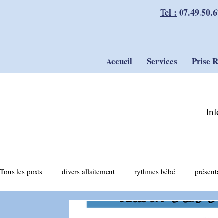
Tel :
07.49.50.6
Accueil
Services
Prise 
Inf
Tous les posts
divers allaitement
rythmes bébé
présent
actualités allaitement
tirage du lait
compléments