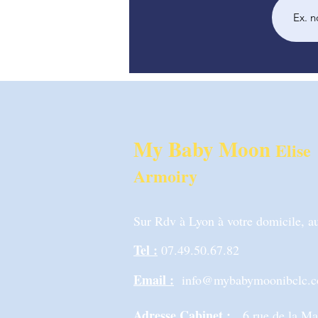
My Baby Moon
Elise
Armoiry
Sur Rdv à Lyon à votre domicile, au
Tel :
07.49.50.67.82
Email :
info@mybabymoonibclc.
Adresse Cabinet :
6 rue de la M