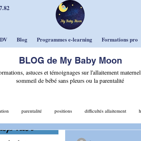
7.82
RDV
Blog
Programmes e-learning
Formations pro
BLOG de My Baby Moon
ormations, astuces et témoignages sur l'allaitement maternel,
sommeil de bébé sans pleurs ou la parentalité
ation
parentalité
positions
difficultés allaitement
allaitement mixte
sommeil et sécurité
sevrage
pleurs
-