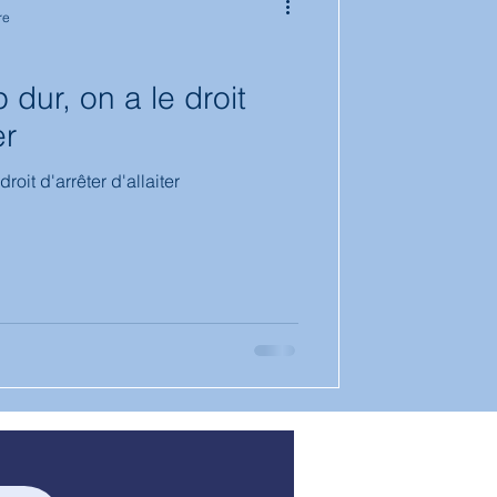
re
tion
 dur, on a le droit
er
roit d'arrêter d'allaiter