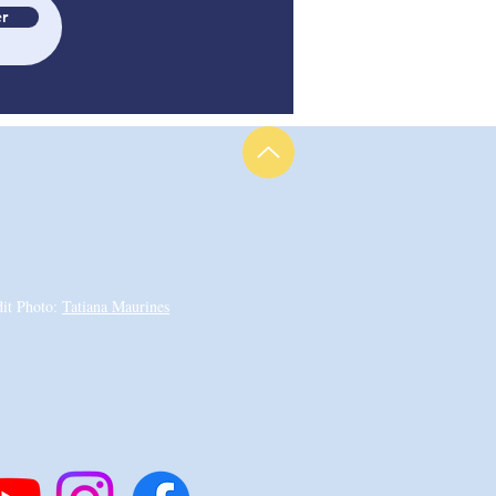
r
dit Photo:
Tatiana Maurines