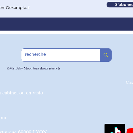
S'abonne
©My Baby Moon tous droits réservés
Cré
 cabinet ou en visio
com
artinique 69009 LYON