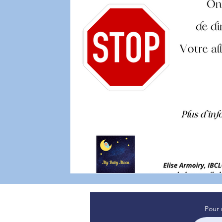
sommeil de bébé
témoignage
Attachement
psyc
Professionnel de santé
sommeil
Pour 