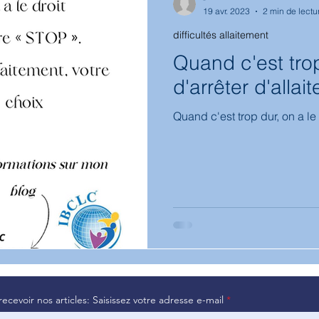
19 avr. 2023
2 min de lectu
difficultés allaitement
hologie
biberon
médicaments
Bambin
diversifica
Quand c'est trop
d'arrêter d'allait
Quand c'est trop dur, on a le d
recevoir nos articles: Saisissez votre adresse e-mail