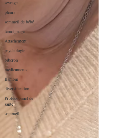
sevrage
pleurs
sommeil de bébé
témoignage
Attachement
psychologie
biberon
médicaments
Bambin
diversification
Professionnel de
santé
sommeil