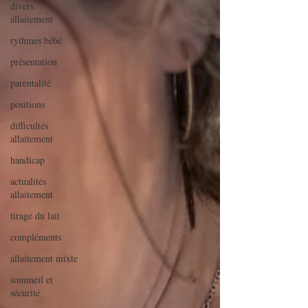
divers
allaitement
rythmes bébé
présentation
parentalité
positions
difficultés
allaitement
handicap
actualités
allaitement
tirage du lait
compléments
allaitement mixte
sommeil et
sécurité