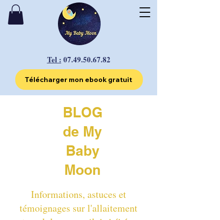
Tel :
07.49.50.67.82
Télécharger mon ebook gratuit
BLOG
de My
Baby
Moon
Informations, astuces et
témoignages sur l'allaitement