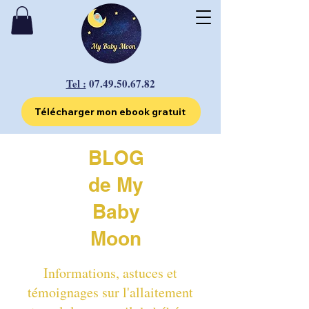
Tel :
07.49.50.67.82
Télécharger mon ebook gratuit
BLOG
de My
Baby
Moon
Informations, astuces et
témoignages sur l'allaitement