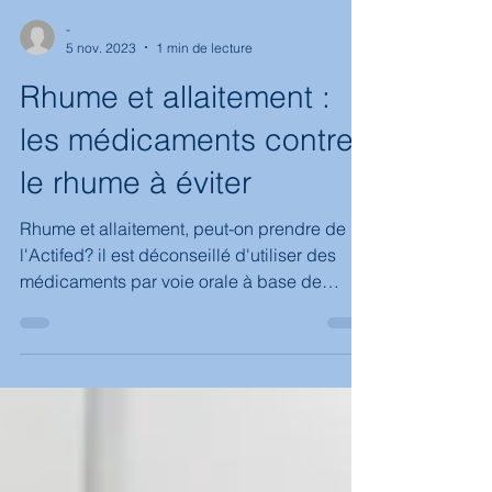
-
5 nov. 2023
1 min de lecture
Rhume et allaitement :
les médicaments contre
le rhume à éviter
Rhume et allaitement, peut-on prendre de
l'Actifed? il est déconseillé d'utiliser des
médicaments par voie orale à base de
vasoconstricteurs comme la
pseudoephedrine ( Actifed, Rhinadvil... ). En
effet, un effet négatif sur la production de lait
a été montré dans une étude (-24% sur 24h).