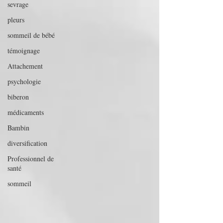
sevrage
pleurs
sommeil de bébé
témoignage
Attachement
psychologie
biberon
médicaments
Bambin
diversification
Professionnel de
santé
sommeil