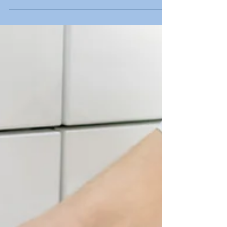
vasoconstricteurs comme la
pseudoephedrine ( Actifed, Rhinadvil... ). En
effet, un effet négatif sur la production de lait
a été montré dans une étude (-24% sur 24h).