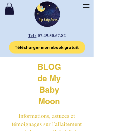
Tel :
07.49.50.67.82
Télécharger mon ebook gratuit
BLOG
de My
Baby
Moon
Informations, astuces et
témoignages sur l'allaitement