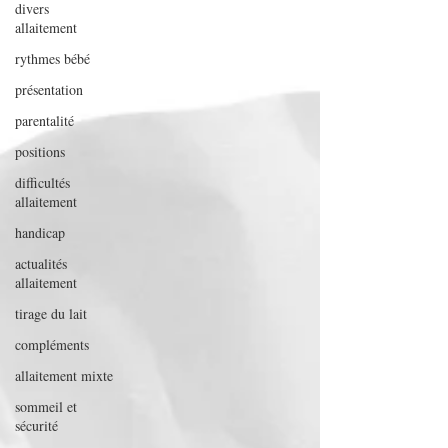
divers
allaitement
rythmes bébé
présentation
parentalité
positions
difficultés
allaitement
handicap
actualités
allaitement
tirage du lait
compléments
allaitement mixte
sommeil et
sécurité