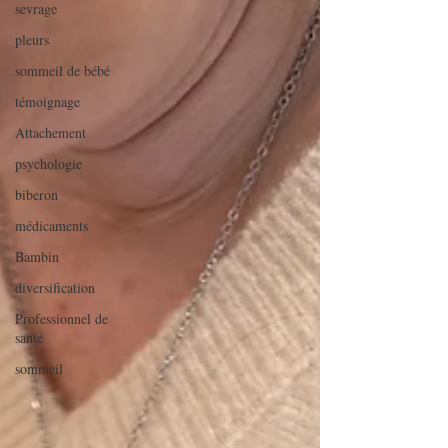
sevrage
pleurs
sommeil de bébé
témoignage
Attachement
psychologie
biberon
médicaments
Bambin
diversification
Professionnel de
santé
sommeil