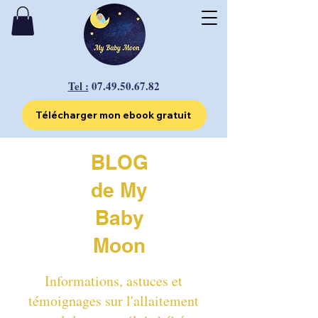
Tel :
07.49.50.67.82
Télécharger mon ebook gratuit
BLOG
de My
Baby
Moon
Informations, astuces et
témoignages sur l'allaitement