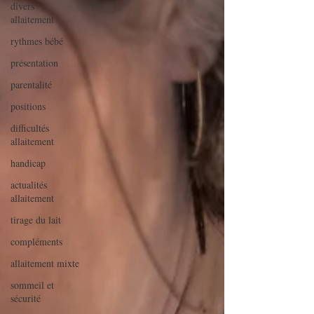
divers
allaitement
rythmes bébé
présentation
parentalité
positions
difficultés
allaitement
handicap
actualités
allaitement
tirage du lait
compléments
allaitement mixte
sommeil et
sécurité