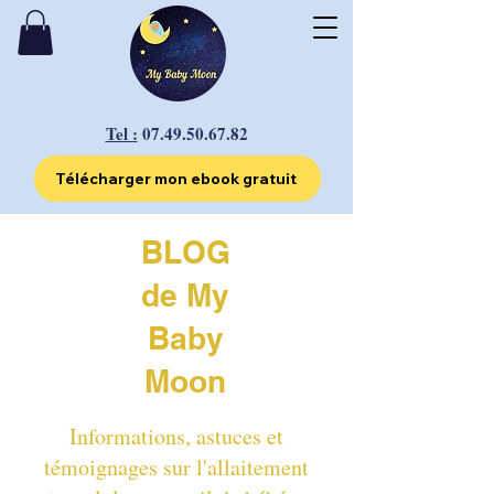
Tel :
07.49.50.67.82
Télécharger mon ebook gratuit
BLOG
de My
Baby
Moon
Informations, astuces et
témoignages sur l'allaitement