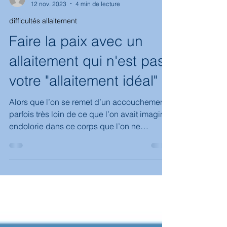
-
12 nov. 2023
4 min de lecture
difficultés allaitement
Faire la paix avec un
allaitement qui n'est pas
votre "allaitement idéal"
Alors que l’on se remet d’un accouchement
parfois très loin de ce que l’on avait imaginé,
endolorie dans ce corps que l’on ne
reconnaît pas, on s’aperçoit parfois
brutalement que les difficultés continuent
avec un allaitement qui devient “un parcours
du combattant” alors qu’on pensait que ce
serait “naturel”, et que l’on a tellement
besoin de se reposer.