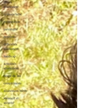
divers
allaitement
rythmes bébé
présentation
parentalité
positions
difficultés
allaitement
handicap
actualités
allaitement
tirage du lait
compléments
allaitement mixte
sommeil et
sécurité