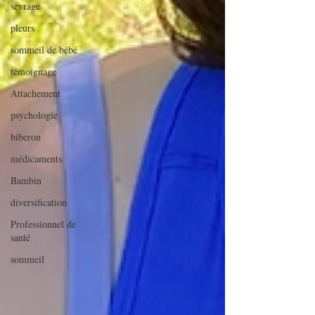
sevrage
pleurs
sommeil de bébé
témoignage
Attachement
psychologie
biberon
médicaments
Bambin
diversification
Professionnel de
santé
sommeil