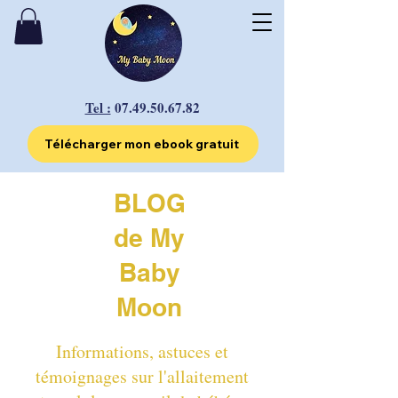
Tel :
07.49.50.67.82
Télécharger mon ebook gratuit
BLOG
de My
Baby
Moon
Informations, astuces et
témoignages sur l'allaitement