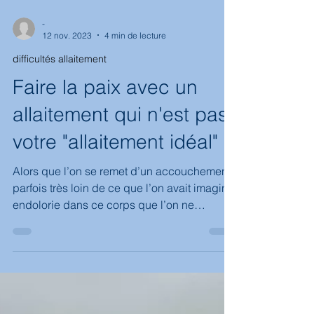
-
12 nov. 2023
4 min de lecture
difficultés allaitement
Faire la paix avec un
allaitement qui n'est pas
votre "allaitement idéal"
Alors que l’on se remet d’un accouchement
parfois très loin de ce que l’on avait imaginé,
endolorie dans ce corps que l’on ne
reconnaît pas, on s’aperçoit parfois
brutalement que les difficultés continuent
avec un allaitement qui devient “un parcours
du combattant” alors qu’on pensait que ce