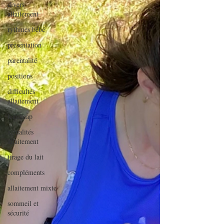
divers
allaitement
rythmes bébé
présentation
parentalité
positions
difficultés
allaitement
handicap
actualités
allaitement
tirage du lait
compléments
allaitement mixte
sommeil et
sécurité