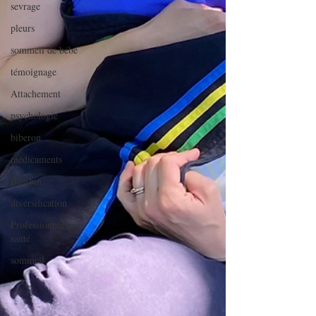
sevrage
pleurs
sommeil de bébé
témoignage
Attachement
psychologie
biberon
médicaments
Bambin
diversification
Professionnel de
santé
sommeil