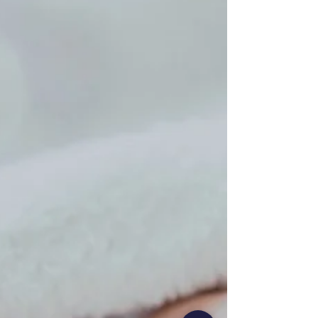
serait “naturel”, et que l’on a tellement
besoin de se reposer.