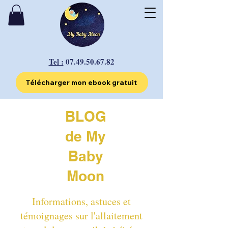
Tel :
07.49.50.67.82
Télécharger mon ebook gratuit
BLOG
de My
Baby
Moon
Informations, astuces et
témoignages sur l'allaitement