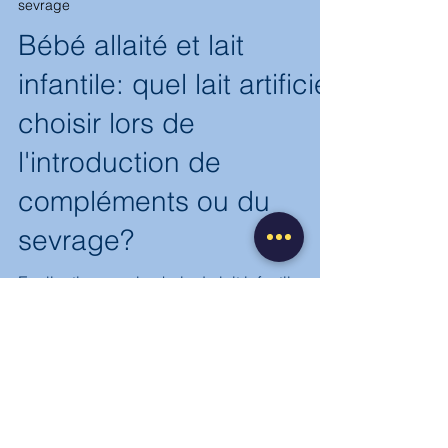
1 nov. 2023
6 min de lecture
sevrage
Bébé allaité et lait
infantile: quel lait artificiel
choisir lors de
l'introduction de
compléments ou du
sevrage?
Explications sur le choix du lait infantile, en
prévention de l'allergie aux PLV, en cas de
compléments ou de sevrage, et intérêt des
laits relais et laits de croissance lors du
sevrage