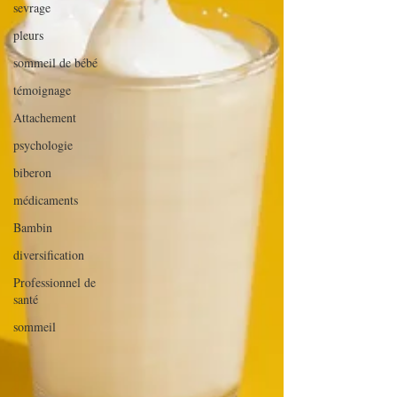
sevrage
pleurs
sommeil de bébé
témoignage
Attachement
psychologie
biberon
médicaments
Bambin
diversification
Professionnel de
santé
sommeil