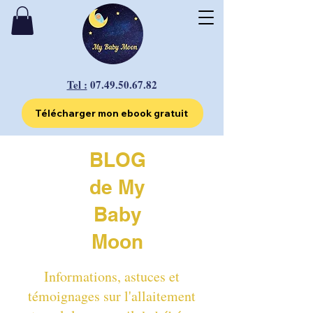
Tel :
07.49.50.67.82
Télécharger mon ebook gratuit
BLOG
de My
Baby
Moon
Informations, astuces et
témoignages sur l'allaitement